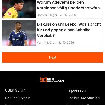
Warum Adeyemi bei den
Katalanen völlig überfordert wäre
Dominik Hager
|
Jul 10, 2026
Diskussion um Dzeko: Was spricht
für und gegen einen Schalke-
Verbleib?
Yannik Möller
|
Jul 10, 2026
Next
ÜBER 90MIN
Impressum
Bedingungen
Cookie-Richtlinien