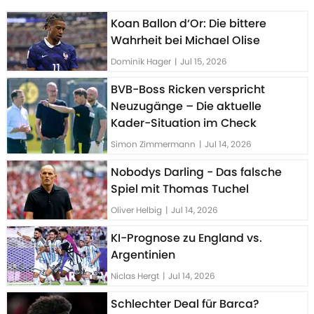
Koan Ballon d‘Or: Die bittere
Wahrheit bei Michael Olise
Dominik Hager
|
Jul 15, 2026
BVB-Boss Ricken verspricht
Neuzugänge – Die aktuelle
Kader-Situation im Check
Simon Zimmermann
|
Jul 14, 2026
Nobodys Darling - Das falsche
Spiel mit Thomas Tuchel
Oliver Helbig
|
Jul 14, 2026
KI-Prognose zu England vs.
Argentinien
Niclas Hergt
|
Jul 14, 2026
Schlechter Deal für Barca?