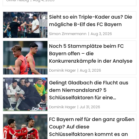
Sieht so ein Triple-Kader aus? Die
mögliche B-Elf des FC Bayern
Simon Zimmermann
|
Aug 3, 2026
Noch 5 Stammplätze beim FC
Bayern offen – die
Konkurrenzkämpfe in der Analyse
Dominik Hager
|
Aug 3, 2026
Gelingt Gladbach die Flucht aus
dem Niemandsland? 5
Schlüsselfaktoren für eine
erfolgreiche Saison
Dominik Hager
|
Jul 31, 2026
FC Bayern reif für den ganz großen
Coup? Auf diese
Schlüsselfaktoren kommt es an