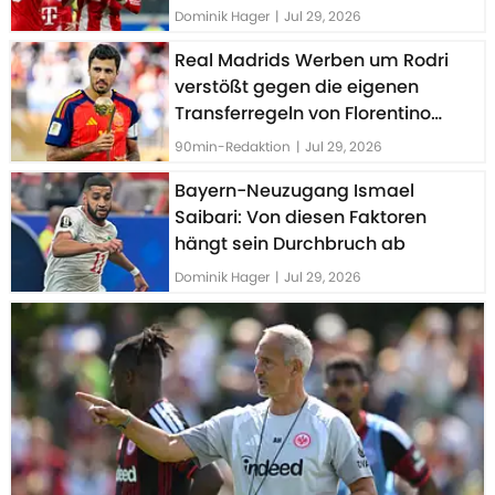
Dominik Hager
|
Jul 29, 2026
Real Madrids Werben um Rodri
verstößt gegen die eigenen
Transferregeln von Florentino
Perez
90min-Redaktion
|
Jul 29, 2026
Bayern-Neuzugang Ismael
Saibari: Von diesen Faktoren
hängt sein Durchbruch ab
Dominik Hager
|
Jul 29, 2026