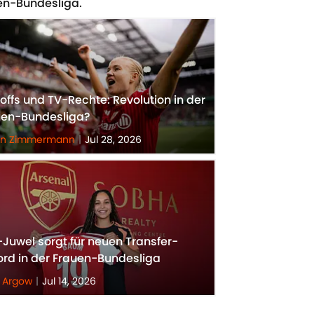
uen-Bundesliga.
offs und TV-Rechte: Revolution in der
uen-Bundesliga?
on Zimmermann
|
Jul 28, 2026
Juwel sorgt für neuen Transfer-
rd in der Frauen-Bundesliga
 Argow
|
Jul 14, 2026