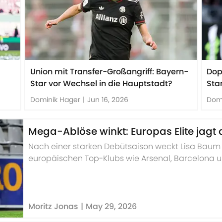
Union mit Transfer-Großangriff: Bayern-
Dop
Star vor Wechsel in die Hauptstadt?
Sta
Dominik Hager
|
Jun 16, 2026
Dom
Mega-Ablöse winkt: Europas Elite jagt
Nach einer starken Debütsaison weckt Lisa Baum 
europäischen Top-Klubs wie Arsenal, Barcelona
winkt bei einem Verkauf der 19-Jährigen eine his
Moritz Jonas
|
May 29, 2026