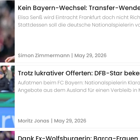
Kein Bayern-Wechsel: Transfer-Wende
Elisa Senß wird Eintracht Frankfurt doch nicht Ri
Stattdessen soll die deutsche Nationalspielerin 
stehen.
Simon Zimmermann
|
May 29, 2026
Trotz lukrativer Offerten: DFB-Star be
Aufatmen beim FC Bayern: Nationalspielerin Klara B
Angebote aus dem Ausland für einen Verbleib in
möchte mit dem Double-Sieger nun den Titel in 
Moritz Jonas
|
May 29, 2026
Dank Ex-Wolfsburgerin: Barça-Fraue