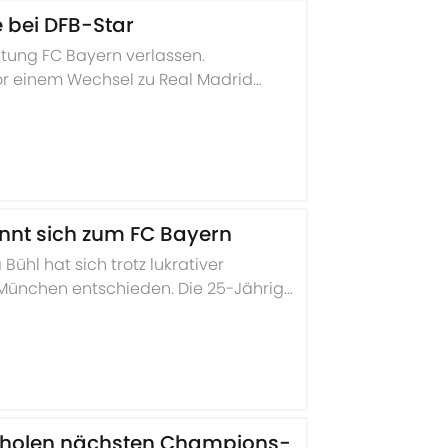
 bei DFB-Star
chtung FC Bayern verlassen.
vor einem Wechsel zu Real Madrid
kennt sich zum FC Bayern
ühl hat sich trotz lukrativer
 München entschieden. Die 25-Jährige
der Champions League angreifen.
n holen nächsten Champions-