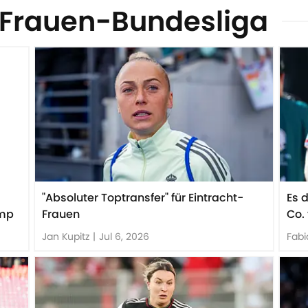
 Frauen-Bundesliga
"Absoluter Toptransfer" für Eintracht-
Es 
omp
Frauen
Co.
Jan Kupitz
|
Jul 6, 2026
Fabi