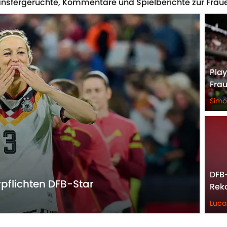
Transfergerüchte, Kommentare und Spielberichte zur Fra
Play
Fra
Sim
DFB-
pflichten DFB-Star
Reko
Luca