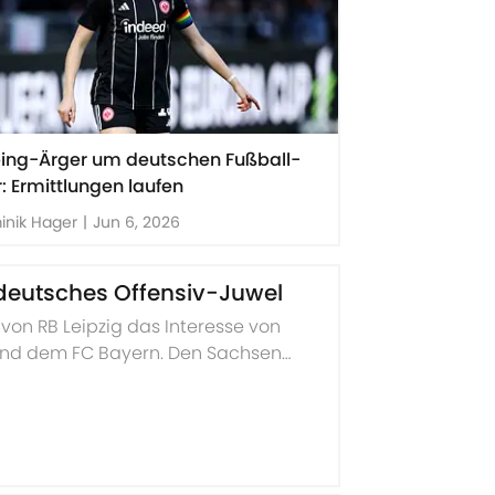
ing-Ärger um deutschen Fußball-
r: Ermittlungen laufen
inik Hager
|
Jun 6, 2026
 deutsches Offensiv-Juwel
von RB Leipzig das Interesse von
 und dem FC Bayern. Den Sachsen
torische Rekord-Ablöse.