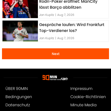
Rodri-Poker eröffnet: ManCity
lässt Barça abblitzen
Jan Kupitz
|
Aug 7, 2026
Gespräche laufen: Wird Frankfurt
Top-Verdiener los?
Jan Kupitz
|
Aug 7, 2026
Next
ÜBER 90MIN
Impressum
Bedingungen
Cookie-Richtlinien
Datenschutz
Minute Media