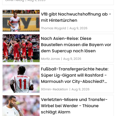
VfB gibt Nachwuchshoffnung ab -
mit Hintertürchen
Thomas Wygold
|
Aug 9, 2026
Nach Asien-Reise: Diese
Baustellen müssen die Bayern vor
dem Supercup noch lösen
Moritz Jonas
|
Aug 9, 2026
Fußball-Transfergerüchte heute:
Süper Lig-Gigant will Rashford -
Marmoush vor City-Abschied?
Der Real-Plan mit TAA
90min-Redaktion
|
Aug 9, 2026
Verletzten-Misere und Transfer-
Wirbel bei Werder - Thioune
schlägt Alarm