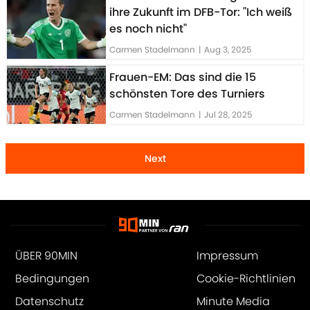
ihre Zukunft im DFB-Tor: "Ich weiß
es noch nicht"
Carmen Stadelmann
|
Aug 3, 2025
Frauen-EM: Das sind die 15
schönsten Tore des Turniers
Carmen Stadelmann
|
Jul 28, 2025
Next
ÜBER 90MIN
Impressum
Bedingungen
Cookie-Richtlinien
Datenschutz
Minute Media