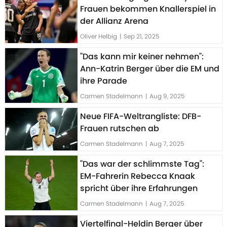
Frauen bekommen Knallerspiel in
der Allianz Arena
Oliver Helbig
|
Sep 21, 2025
"Das kann mir keiner nehmen":
Ann-Katrin Berger über die EM und
ihre Parade
Carmen Stadelmann
|
Aug 9, 2025
Neue FIFA-Weltrangliste: DFB-
Frauen rutschen ab
Carmen Stadelmann
|
Aug 7, 2025
"Das war der schlimmste Tag":
EM-Fahrerin Rebecca Knaak
spricht über ihre Erfahrungen
Carmen Stadelmann
|
Aug 7, 2025
Viertelfinal-Heldin Berger über