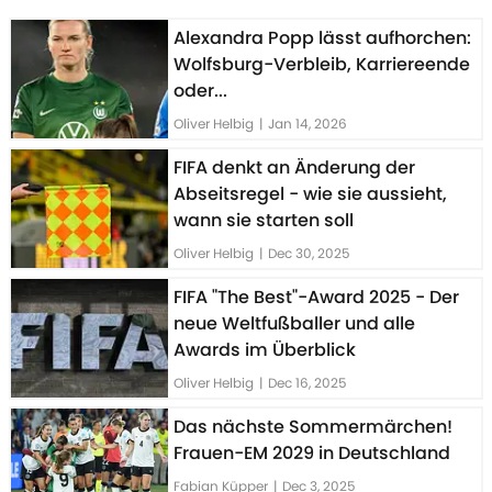
Alexandra Popp lässt aufhorchen:
Wolfsburg-Verbleib, Karriereende
oder...
Oliver Helbig
|
Jan 14, 2026
FIFA denkt an Änderung der
Abseitsregel - wie sie aussieht,
wann sie starten soll
Oliver Helbig
|
Dec 30, 2025
FIFA "The Best"-Award 2025 - Der
neue Weltfußballer und alle
Awards im Überblick
Oliver Helbig
|
Dec 16, 2025
Das nächste Sommermärchen!
Frauen-EM 2029 in Deutschland
Fabian Küpper
|
Dec 3, 2025