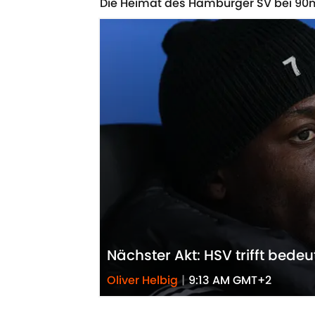
Die Heimat des Hamburger SV bei 90
Nächster Akt: HSV trifft bed
Oliver Helbig
|
9:13 AM GMT+2