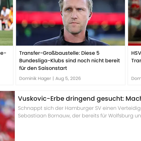
ue-
Transfer-Großbaustelle: Diese 5
HSV
Bundesliga-Klubs sind noch nicht bereit
Tra
für den Saisonstart
Dominik Hager
|
Aug 5, 2026
Dom
Vuskovic-Erbe dringend gesucht: Mach
Schnappt sich der Hamburger SV einen Verteidi
Sebastiaan Bornauw, der bereits für Wolfsburg und
als Erbe für Luka Vuskovic.