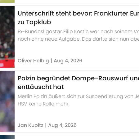
Unterschrift steht bevor: Frankfurter 
zu Topklub
Ex-Bundesligastar Filip Kostic war nach seinem Ve
noch ohne neue Aufgabe. Das dürfte sich nun a
Berichten zufolge, steht die Unterschrift des Serb
Oliver Helbig
|
Aug 4, 2026
Polzin begründet Dompe-Rauswurf und
enttäuscht hat
Merlin Polzin äußert sich zur Suspendierung von
HSV keine Rolle mehr.
Jan Kupitz
|
Aug 4, 2026