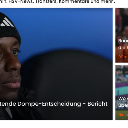
min. HSV-News, Transfers, Kommentare und mehr .
Bund
die 
90mi
Wo w
eutende Dompe-Entscheidung - Bericht
über
Nicl