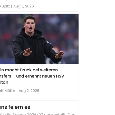
Kupitz
|
Aug 3, 2026
zin macht Druck bei weiteren
nsfers – und ernennt neuen HSV-
itän
ik Möller
|
Aug 2, 2026
ans feiern es
r die Saison 2026/27 vorgestellt. Den