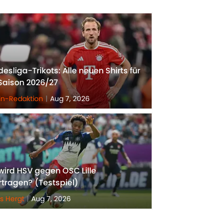
esliga-Trikots: Alle neuen Shirts für
Saison 2026/27
n-Redaktion
|
Aug 7, 2026
ird HSV gegen OSC Lille
tragen? (Testspiel)
as Hergt
|
Aug 7, 2026