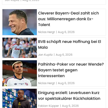
Cleverer Bayern-Deal zahlt sich
aus: Millionenregen dank Ex-
Talent
Niclas Hergt
|
Aug 6, 2026
BVB schöpft neue Hoffnung bei El
Mala
Jan Kupitz
|
Aug 6, 2026
Palhinha-Poker vor neuer Wende?
Bayern testet gegen
Interessenten
Niclas Hergt
|
Aug 6, 2026
Einigung erzielt: Leverkusen kurz
vor spektakulärer Rückholaktion
Fabian Küpper
|
Aug 6, 2026