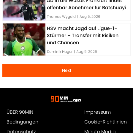
Ab in die Wüste: Frankfurt findet
offenbar Abnehmer für Batshuayi
Thomas Wygold
|
Aug 5, 2026
HSV macht Jagd auf Ligue-1-
Stürmer – Transfer mit Risiken
und Chancen
Dominik Hager
|
Aug 5, 2026
Next
ÜBER 90MIN
Impressum
Bedingungen
Cookie-Richtlinien
Datenschutz
Minute Media