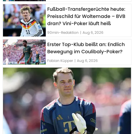
Fußball-Transfergerüchte heute:
Preisschild für Woltemade – BVB
dran? Vini-Poker läuft heiß
90min-Redaktion
|
Aug 6, 2026
Erster Top-Klub beißt an: Endlich
Bewegung im Coulibaly-Poker?
Fabian Küpper
|
Aug 6, 2026