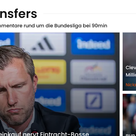
nsfers
mmentare rund um die Bundesliga bei 90min
Clev
Mill
Nicl
einkauf nervt Eintracht-Bosse