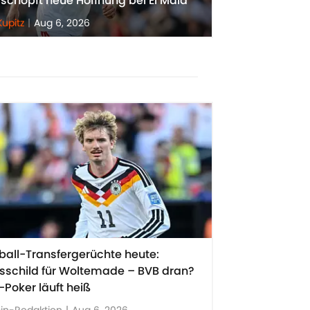
schöpft neue Hoffnung bei El Mala
Kupitz
|
Aug 6, 2026
ball-Transfergerüchte heute:
isschild für Woltemade – BVB dran?
i-Poker läuft heiß
in-Redaktion
|
Aug 6, 2026