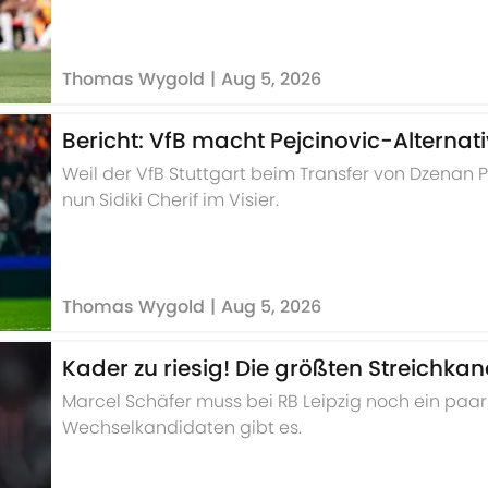
Thomas Wygold
|
Aug 5, 2026
Bericht: VfB macht Pejcinovic-Alternati
Weil der VfB Stuttgart beim Transfer von Dzenan Pe
nun Sidiki Cherif im Visier.
Thomas Wygold
|
Aug 5, 2026
Kader zu riesig! Die größten Streichka
Marcel Schäfer muss bei RB Leipzig noch ein paar
Wechselkandidaten gibt es.