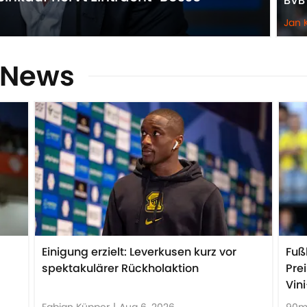
BVB 
Jan 
-News
Einigung erzielt: Leverkusen kurz vor
Fuß
spektakulärer Rückholaktion
Pre
Vin
Fabian Küpper
|
Aug 6, 2026
90m