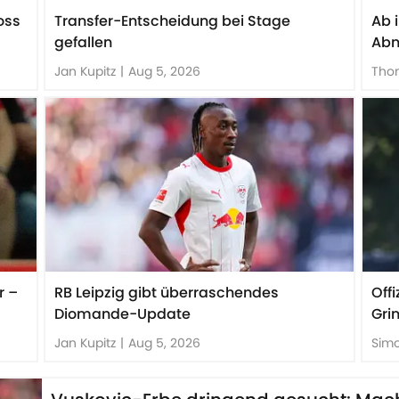
oss
Transfer-Entscheidung bei Stage
Ab 
gefallen
Abn
Jan Kupitz
|
Aug 5, 2026
Tho
r –
RB Leipzig gibt überraschendes
Offi
Diomande-Update
Gri
Jan Kupitz
|
Aug 5, 2026
Sim