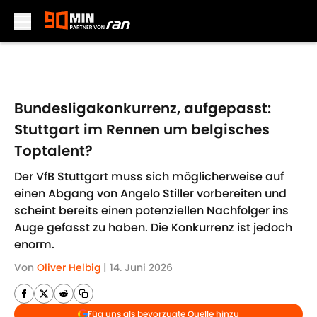
Skip to main content
Bundesligakonkurrenz, aufgepasst:
Stuttgart im Rennen um belgisches
Toptalent?
Der VfB Stuttgart muss sich möglicherweise auf
einen Abgang von Angelo Stiller vorbereiten und
scheint bereits einen potenziellen Nachfolger ins
Auge gefasst zu haben. Die Konkurrenz ist jedoch
enorm.
Von
Oliver Helbig
|
14. Juni 2026
Füg uns als bevorzugte Quelle hinzu