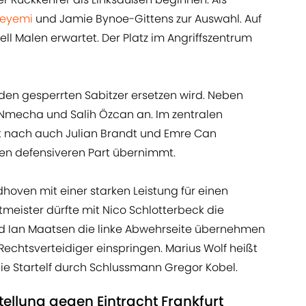
deyemi
und Jamie Bynoe-Gittens zur Auswahl. Auf
l Malen erwartet. Der Platz im Angriffszentrum
den gesperrten Sabitzer ersetzen wird. Neben
 Nmecha und Salih Özcan an. Im zentralen
ht nach auch Julian Brandt und Emre Can
en defensiveren Part übernimmt.
oven mit einer starken Leistung für einen
tmeister dürfte mit Nico Schlotterbeck die
d Ian Maatsen die linke Abwehrseite übernehmen
 Rechtsverteidiger einspringen. Marius Wolf heißt
 die Startelf durch Schlussmann Gregor Kobel.
ellung gegen Eintracht Frankfurt