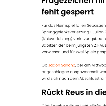
Fragezeichen hin
fehlt gesperrt
Für das Heimspiel fallen Sebastien
Sprunggelenksverletzung), Julian
(Knieverletzung) verletzungsbedin
Sabitzer, der beim jüngsten 2:1-Au
verwiesen und für zwei Spiele gesp
Ob
Jadon Sancho
, der am Mittw
angeschlagen ausgewechselt werd
wird sich nach dem Abschlusstrai
Rückt Reus in die
Gibt Sancho grünes Licht, dürfte d