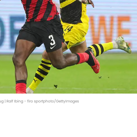
rug | Ralf Ibing - firo sportphoto/GettyImages