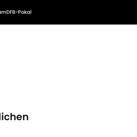
am
DFB-Pokal
lichen