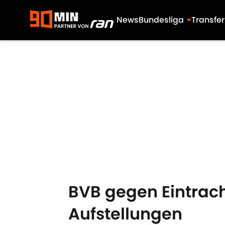
News
Bundesliga
Transfer
Skip to main content
BVB gegen Eintrach
Aufstellungen