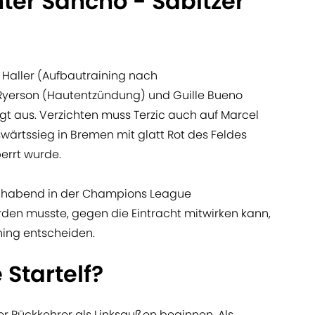
ter Sancho - Sabitzer
 Haller (Aufbautraining nach
 Ryerson (Hautentzündung) und Guille Bueno
gt aus. Verzichten muss Terzic auch auf Marcel
swärtssieg in Bremen mit glatt Rot des Feldes
errt wurde.
ochabend in der Champions League
en musste, gegen die Eintracht mitwirken kann,
ning entscheiden.
 Startelf?
er Rückkehrer als Linksaußen beginnen. Als