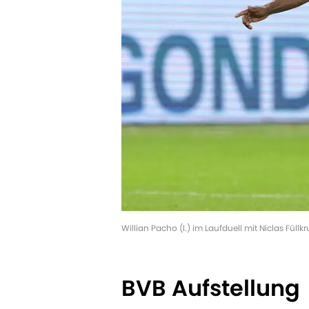
Willian Pacho (l.) im Laufduell mit Niclas Füllk
BVB Aufstellung