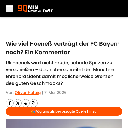
Skip to main content
Wie viel Hoeneß verträgt der FC Bayern
noch? Ein Kommentar
Uli Hoeneß wird nicht müde, scharfe Spitzen zu
verschießen – doch überschreitet der Münchner
Ehrenpräsident damit möglicherweise Grenzen
des guten Geschmacks?
Von
Oliver Helbig
|
7. Mai 2026
Füg uns als bevorzugte Quelle hinzu