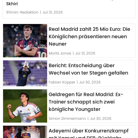
Skhiri
90min-Redaktion
|
Jul 31, 2026
Real Madrid zahlt 25 Mio Euro: Die
Königlichen präsentieren neuen
Neuner
Moritz Jonas
|
Jul 31, 2026
Bericht: Entscheidung über
Wechsel von ter Stegen gefallen
Fabian Küpper
|
Jul 30, 2026
Geldregen für Real Madrid: Ex-
Trainer schnappt sich zwei
königliche Youngster
Simon Zimmermann
|
Jul 30, 2026
Adeyemi über Konkurrenzkampf