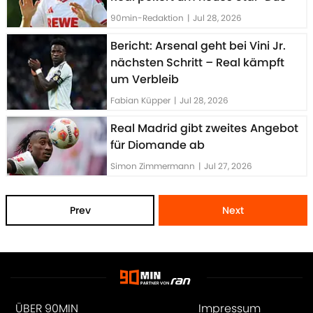
90min-Redaktion
|
Jul 28, 2026
Bericht: Arsenal geht bei Vini Jr.
nächsten Schritt – Real kämpft
um Verbleib
Fabian Küpper
|
Jul 28, 2026
Real Madrid gibt zweites Angebot
für Diomande ab
Simon Zimmermann
|
Jul 27, 2026
Prev
Next
ÜBER 90MIN
Impressum