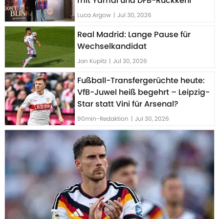
mit Yamal und DFB-Rückkehr
Luca Argow
|
Jul 30, 2026
Real Madrid: Lange Pause für
Wechselkandidat
Jan Kupitz
|
Jul 30, 2026
Fußball-Transfergerüchte heute:
VfB-Juwel heiß begehrt – Leipzig-
Star statt Vini für Arsenal?
90min-Redaktion
|
Jul 30, 2026