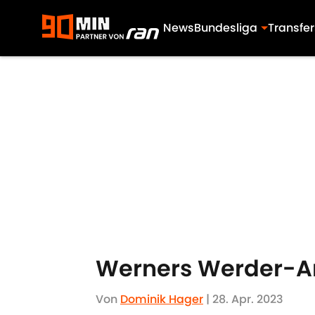
News
Bundesliga
Transfer
Skip to main content
Werners Werder-Ar
Von
Dominik Hager
|
28. Apr. 2023