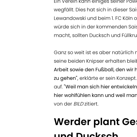
Ein Verein kann einiges seiner Pow
wegfällt. Dies hat sich in dieser 
Lewandowski und beim 1. FC Köln 
würde sich in der kommenden Saiso
macht, sollten Ducksch und Füllkru
Ganz so weit ist es aber natürlich 
seine beiden Knipser erhalten ble
Arbeit sowie den Fußball, den wir 
zu gehen"
,
erklärte er sein Konzep
auf.
"Weil man sich hier entwicke
hier wohlfühlen kann und weil man
von der
BILD
zitiert.
Werder plant Ge
und Ducksch