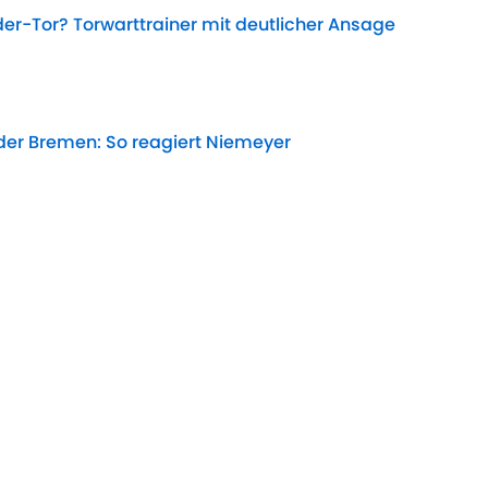
r-Tor? Torwarttrainer mit deutlicher Ansage
Date
der Bremen: So reagiert Niemeyer
Date
s Heilsbringer: Löst dieser Ex-Star Werders
Date
en gegen SC Paderborn übertragen?
Date