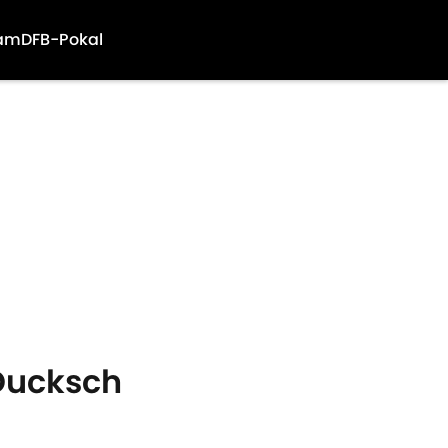
am
DFB-Pokal
Ducksch