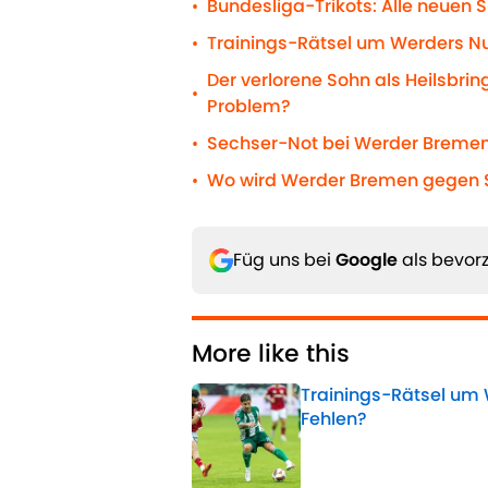
Bundesliga-Trikots: Alle neuen S
•
Trainings-Rätsel um Werders N
•
Der verlorene Sohn als Heilsbrin
•
Problem?
Sechser-Not bei Werder Bremen
•
Wo wird Werder Bremen gegen S
•
Füg uns bei
Google
als bevorz
More like this
Trainings-Rätsel um
Fehlen?
Published by on Invalid 