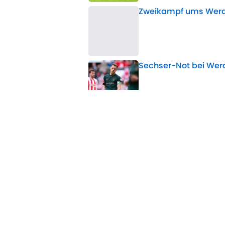
Zweikampf ums Werde
Published by on Invalid 
Sechser-Not bei Wer
Published by on Invalid 
Der verlorene Sohn al
Sechser-Problem?
Published by on Invalid 
Wo wird Werder Brem
(Testspiel)
Published by on Invalid 