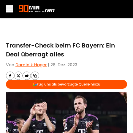
Skip to main content
Transfer-Check beim FC Bayern: Ein
Deal überragt alles
Von
Dominik Hager
|
28. Dez. 2023
Füg uns als bevorzugte Quelle hinzu