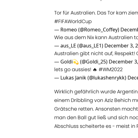
Tor für Australien. Das Tor kam ziem
#FIFAWorldCup
— Romeo (@Romeo_Coffey)
Decemb
Wie aus dem Nix kann Australien t
— aus_LE (@aus_LE1)
December 3, 
Australien gibt nicht auf, Respekt
— Goldi💫 (@Goldi_25)
December 3,
lets go aussies! 🔥
#WM2022
— Lukas Janik (@lukashenrykk)
Dece
Wirklich gefährlich wurde Argenti
einem Dribbling von Aziz Behich m
Grätsche retten. Ansonsten macht
man den Ball gut ließ und sich no
Abschluss scheiterte es - meist in