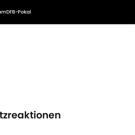
am
DFB-Pokal
etzreaktionen