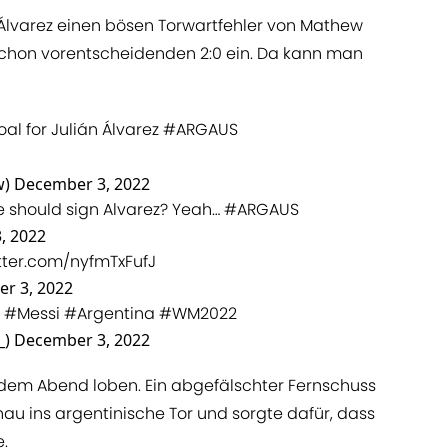
 Álvarez einen bösen Torwartfehler von Mathew
chon vorentscheidenden 2:0 ein. Da kann man
al for Julián Álvarez
#ARGAUS
w)
December 3, 2022
should sign Alvarez? Yeah…
#ARGAUS
, 2022
itter.com/nyfmTxFufJ
r 3, 2022
!
#Messi
#Argentina
#WM2022
_)
December 3, 2022
 dem Abend loben. Ein abgefälschter Fernschuss
u ins argentinische Tor und sorgte dafür, dass
.