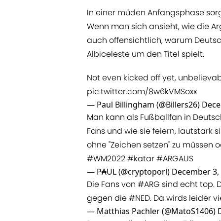
In einer müden Anfangsphase sorgt
Wenn man sich ansieht, wie die Ar
auch offensichtlich, warum Deutsc
Albiceleste um den Titel spielt.
Not even kicked off yet, unbeliev
pic.twitter.com/8w6kVMSoxx
— Paul Billingham (@Billers26)
Dece
Man kann als Fußballfan in Deutsc
Fans und wie sie feiern, lautstark s
ohne "Zeichen setzen" zu müssen o
#WM2022
#katar
#ARGAUS
— P₳UL (@cryptoporl)
December 3,
Die Fans von
#ARG
sind echt top. 
gegen die
#NED
. Da wirds leider v
— Matthias Pachler (@MatoS1406)