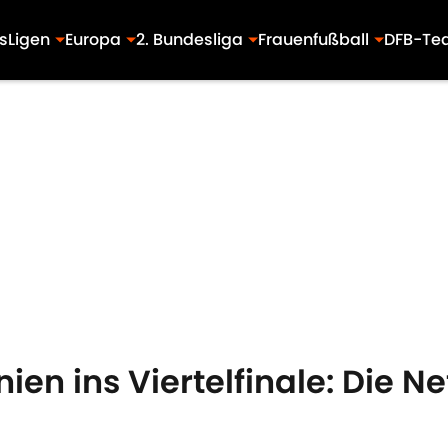
s
Ligen
Europa
2. Bundesliga
Frauenfußball
DFB-Te
nien ins Viertelfinale: Die N