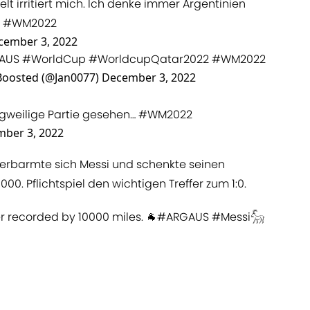
elt irritiert mich. Ich denke immer Argentinien
#WM2022
cember 3, 2022
AUS
#WorldCup
#WorldcupQatar2022
#WM2022
Boosted (@Jan0077)
December 3, 2022
ngweilige Partie gesehen…
#WM2022
ber 3, 2022
 erbarmte sich Messi und schenkte seinen
0. Pflichtspiel den wichtigen Treffer zum 1:0.
er recorded by 10000 miles. 🐐
#ARGAUS
#Messi𓃵