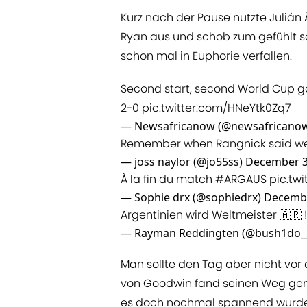
Kurz nach der Pause nutzte Julián
Ryan aus und schob zum gefühlt s
schon mal in Euphorie verfallen.
Second start, second World Cup go
2-0
pic.twitter.com/HNeYtk0Zq7
— Newsafricanow (@newsafricano
Remember when Rangnick said we 
— joss naylor (@jo55ss)
December 3
À la fin du match
#ARGAUS
pic.tw
— Sophie drx (@sophiedrx)
Decembe
Argentinien wird Weltmeister 🇦🇷 
— Rayman Reddingten (@bush1do_
Man sollte den Tag aber nicht vor
von Goodwin fand seinen Weg gena
es doch nochmal spannend wurde