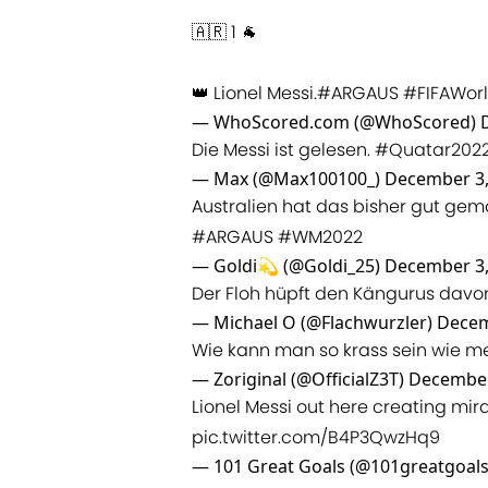
🇦🇷 1 🐐
👑 Lionel Messi.
#ARGAUS
#FIFAWor
— WhoScored.com (@WhoScored)
Die Messi ist gelesen.
#Quatar202
— Max (@Max100100_)
December 3,
Australien hat das bisher gut gema
#ARGAUS
#WM2022
— Goldi💫 (@Goldi_25)
December 3,
Der Floh hüpft den Kängurus davo
— Michael O (@Flachwurzler)
Decem
Wie kann man so krass sein wie m
— Zoriginal (@OfficialZ3T)
December
Lionel Messi out here creating mir
pic.twitter.com/B4P3QwzHq9
— 101 Great Goals (@101greatgoal