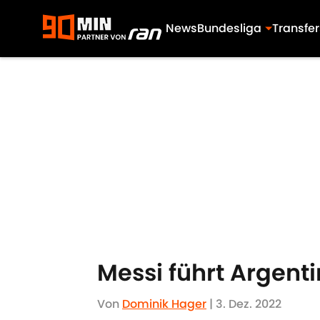
News
Bundesliga
Transfer
Skip to main content
Messi führt Argenti
Von
Dominik Hager
|
3. Dez. 2022