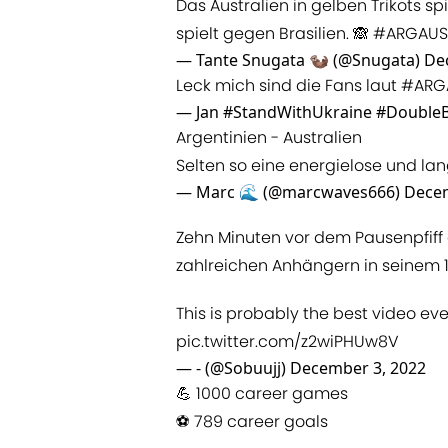
Das Australien in gelben Trikots spi
spielt gegen Brasilien. 🙈
#ARGAUS
— Tante Snugata 🦦 (@Snugata)
De
Leck mich sind die Fans laut
#ARG
— Jan #StandWithUkraine #Double
Argentinien - Australien
Selten so eine energielose und la
— Marc 🌊 (@marcwaves666)
Decem
Zehn Minuten vor dem Pausenpfiff
zahlreichen Anhängern in seinem 100
This is probably the best video ev
pic.twitter.com/z2wiPHUw8V
— - (@Sobuujj)
December 3, 2022
💪 1000 career games
⚽️ 789 career goals