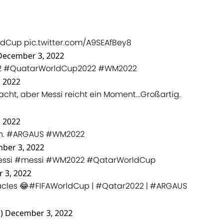
ldCup
pic.twitter.com/A9SEAfBey8
December 3, 2022
2
#QuatarWorldCup2022
#WM2022
 2022
cht, aber Messi reicht ein Moment...Großartig.
 2022
n.
#ARGAUS
#WM2022
ber 3, 2022
essi
#messi
#WM2022
#QatarWorldCup
 3, 2022
acles 😂
#FIFAWorldCup
|
#Qatar2022
|
#ARGAUS
s)
December 3, 2022