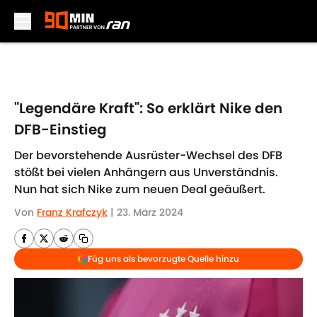
Skip to main content
"Legendäre Kraft": So erklärt Nike den
DFB-Einstieg
Der bevorstehende Ausrüster-Wechsel des DFB
stößt bei vielen Anhängern aus Unverständnis.
Nun hat sich Nike zum neuen Deal geäußert.
Von
Franz Krafczyk
|
23. März 2024
Füg uns als bevorzugte Quelle hinzu