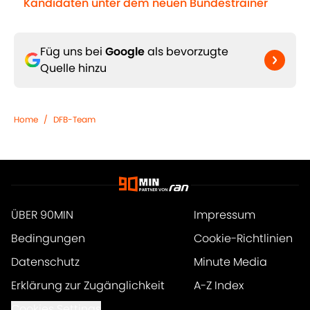
Kandidaten unter dem neuen Bundestrainer
Füg uns bei
Google
als bevorzugte
Quelle hinzu
Home
/
DFB-Team
ÜBER 90MIN
Impressum
Bedingungen
Cookie-Richtlinien
Datenschutz
Minute Media
Erklärung zur Zugänglichkeit
A-Z Index
Cookies Settings