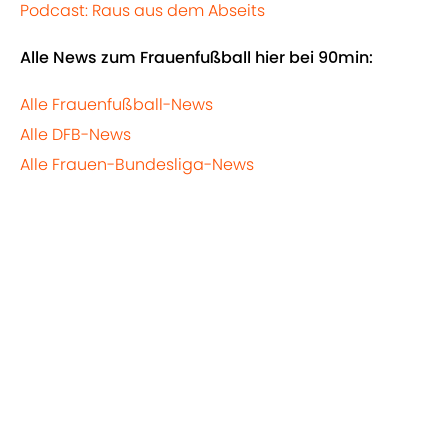
Podcast: Raus aus dem Abseits
Alle News zum Frauenfußball hier bei 90min:
Alle Frauenfußball-News
Alle DFB-News
Alle Frauen-Bundesliga-News
Füg uns bei
Google
als bevorzugte
Quelle hinzu
More like this
Nach BVB-Absage: Neue
Entwicklungen im El-Mala-Poker –