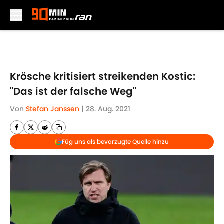
Skip to main content
Krösche kritisiert streikenden Kostic:
"Das ist der falsche Weg"
Von
Stefan Janssen
|
28. Aug. 2021
Füg uns als bevorzugte Quelle hinzu