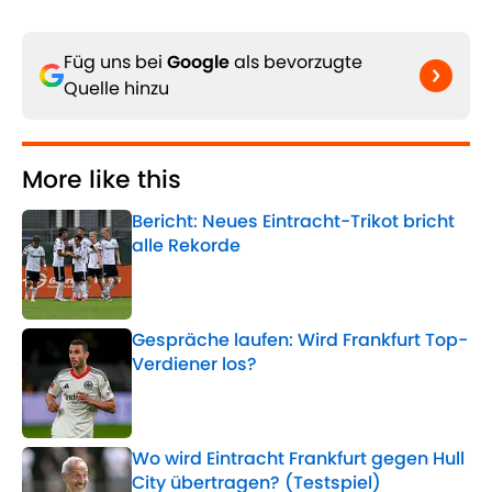
Füg uns bei
Google
als bevorzugte
Quelle hinzu
More like this
Bericht: Neues Eintracht-Trikot bricht
alle Rekorde
Published by on Invalid Date
Gespräche laufen: Wird Frankfurt Top-
Verdiener los?
Published by on Invalid Date
Wo wird Eintracht Frankfurt gegen Hull
City übertragen? (Testspiel)