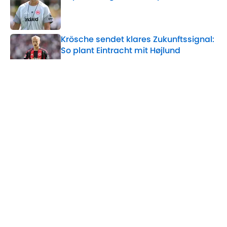
Published by on Invalid Date
Krösche sendet klares Zukunftssignal:
So plant Eintracht mit Højlund
Published by on Invalid Date
Diese Eintracht-Stars fehlen im
Trainingslager – Skhiri freigestellt
Published by on Invalid Date
5 related articles loaded
Home
/
Eintracht Frankfurt