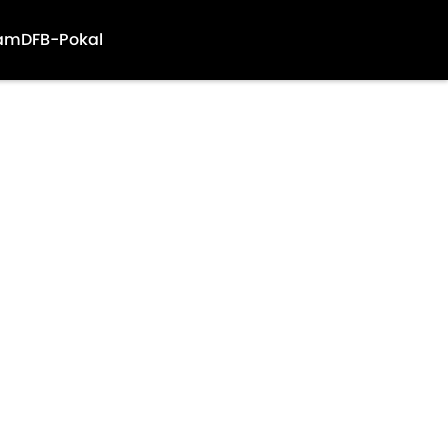
am
DFB-Pokal