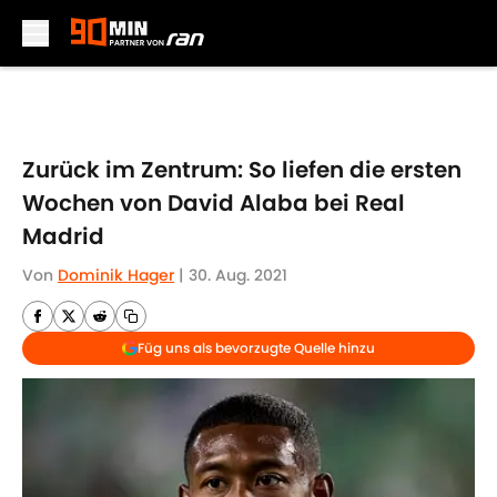
Skip to main content
Zurück im Zentrum: So liefen die ersten
Wochen von David Alaba bei Real
Madrid
Von
Dominik Hager
|
30. Aug. 2021
Füg uns als bevorzugte Quelle hinzu