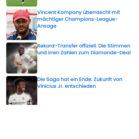
Vincent Kompany überrascht mit
mächtiger Champions-League-
Ansage
Published by on Invalid Date
Rekord-Transfer offiziell: Die Stimmen
und irren Zahlen zum Diomande-Deal
Published by on Invalid Date
Die Saga hat ein Ende: Zukunft von
Vinicius Jr. entschieden
Published by on Invalid Date
5 related articles loaded
Verwandte Themen