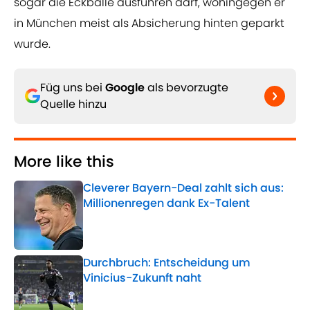
sogar die Eckbälle ausführen darf, wohingegen er
in München meist als Absicherung hinten geparkt
wurde.
Füg uns bei
Google
als bevorzugte
Quelle hinzu
More like this
Cleverer Bayern-Deal zahlt sich aus:
Millionenregen dank Ex-Talent
Published by on Invalid Date
Durchbruch: Entscheidung um
Vinicius-Zukunft naht
Published by on Invalid Date