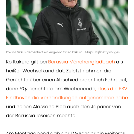
Roland Virkus dementiert ein Angebot für Ko Itakura | Maja Hitij/GettyImages
Ko Itakura gilt bei
Borussia Mönchengladbach
als
heißer Wechselkandidat. Zuletzt nahmen die
Gerüchte über einen Abschied ordentlich Fahrt auf,
denn
Sky
berichtete am Wochenende
, dass die PSV
Eindhoven die Verhandlungen aufgenommen habe
und neben Alassane Plea auch den Japaner von
der Borussia loseisen möchte.
Am Montagabend gab der TV-Sender ein weiteres