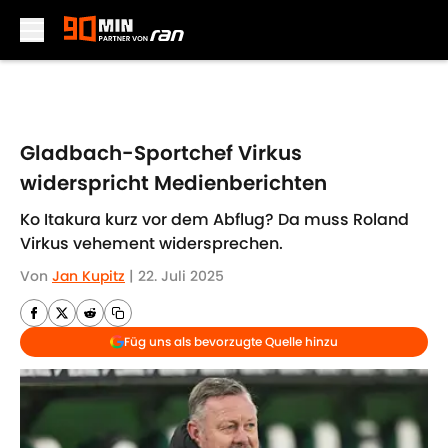
Skip to main content
Gladbach-Sportchef Virkus
widerspricht Medienberichten
Ko Itakura kurz vor dem Abflug? Da muss Roland
Virkus vehement widersprechen.
Von
Jan Kupitz
|
22. Juli 2025
Füg uns als bevorzugte Quelle hinzu