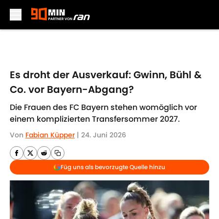
Skip to main content
Es droht der Ausverkauf: Gwinn, Bühl &
Co. vor Bayern-Abgang?
Die Frauen des FC Bayern stehen womöglich vor
einem komplizierten Transfersommer 2027.
Von
Fabian Küpper
|
24. Juni 2026
Füg uns als bevorzugte Quelle hinzu