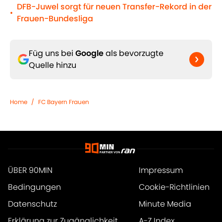
DFB-Juwel sorgt für neuen Transfer-Rekord in der
•
Frauen-Bundesliga
Füg uns bei
Google
als bevorzugte
Quelle hinzu
Home
/
FC Bayern Frauen
ÜBER 90MIN
Impressum
Bedingungen
Cookie-Richtlinien
Datenschutz
Minute Media
Erklärung zur Zugänglichkeit
A-Z Index