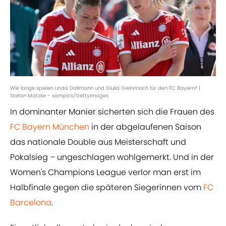
Wie lange spielen Linda Dallmann und Giulia Gwinnnoch für den FC Bayern? |
Stefan Matzke - sampics/GettyImages
In dominanter Manier sicherten sich die Frauen des
FC Bayern München
in der abgelaufenen Saison
das nationale Double aus Meisterschaft und
Pokalsieg – ungeschlagen wohlgemerkt. Und in der
Women's Champions League verlor man erst im
Halbfinale gegen die späteren Siegerinnen vom
FC
Barcelona
.