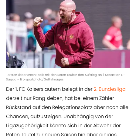
Torsten Lieberknecht peilt mit den Roten Teufeln den Aufstieg an. | Sebastian El-
Saqqa - firo sportphoto/GettyImages
Der 1. FC Kaiserslautern belegt in der
2. Bundesliga
derzeit nur Rang sieben, hat bei einem Zähler
Rückstand auf den Relegationsplatz aber noch alle
Chancen, aufzusteigen. Unabhängig von der
Ligazugehörigkeit könnte sich in der Abwehr der
Roten Teufel zur neuen Saison hin aber einiges