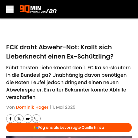
Skip to main content
FCK droht Abwehr-Not: Krallt sich
Lieberknecht einen Ex-Schützling?
Führt Torsten Lieberknecht den 1. FC Kaiserslautern
in die Bundesliga? Unabhängig davon benötigen
die Roten Teufel jedoch dringend einen neuen
Abwehrspieler. Ein alter Bekannter könnte Abhilfe
verschaffen.
Von
Dominik Hager
|
1. Mai 2025
Füg uns als bevorzugte Quelle hinzu