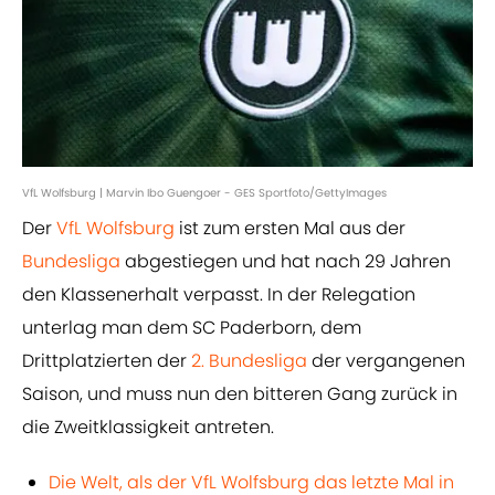
VfL Wolfsburg | Marvin Ibo Guengoer - GES Sportfoto/GettyImages
Der
VfL Wolfsburg
ist zum ersten Mal aus der
Bundesliga
abgestiegen und hat nach 29 Jahren
den Klassenerhalt verpasst. In der Relegation
unterlag man dem SC Paderborn, dem
Drittplatzierten der
2. Bundesliga
der vergangenen
Saison, und muss nun den bitteren Gang zurück in
die Zweitklassigkeit antreten.
Die Welt, als der VfL Wolfsburg das letzte Mal in