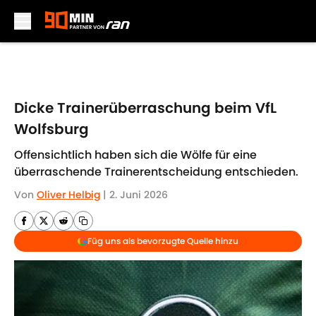
Skip to main content
Dicke Trainerüberraschung beim VfL
Wolfsburg
Offensichtlich haben sich die Wölfe für eine
überraschende Trainerentscheidung entschieden.
Von
Oliver Helbig
|
2. Juni 2026
Füg uns als bevorzugte Quelle hinzu