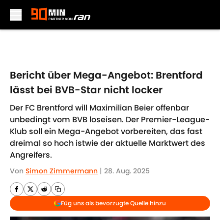
Skip to main content
Bericht über Mega-Angebot: Brentford
lässt bei BVB-Star nicht locker
Der FC Brentford will Maximilian Beier offenbar
unbedingt vom BVB loseisen. Der Premier-League-
Klub soll ein Mega-Angebot vorbereiten, das fast
dreimal so hoch istwie der aktuelle Marktwert des
Angreifers.
Von
Simon Zimmermann
|
28. Aug. 2025
Füg uns als bevorzugte Quelle hinzu