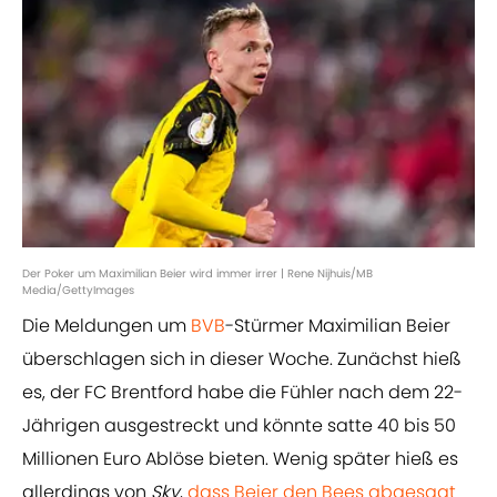
Der Poker um Maximilian Beier wird immer irrer | Rene Nijhuis/MB
Media/GettyImages
Die Meldungen um
BVB
-Stürmer Maximilian Beier
überschlagen sich in dieser Woche. Zunächst hieß
es, der FC Brentford habe die Fühler nach dem 22-
Jährigen ausgestreckt und könnte satte 40 bis 50
Millionen Euro Ablöse bieten. Wenig später hieß es
allerdings von
Sky
,
dass Beier den Bees abgesagt