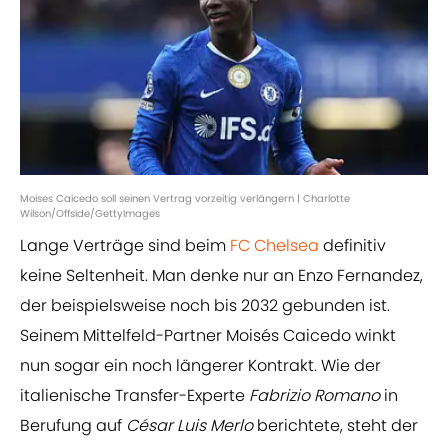
Moises Caicedo soll seinen Vertrag vorzeitig verlängern | Charlotte
Wilson/Offside/GettyImages
Lange Verträge sind beim
FC Chelsea
definitiv
keine Seltenheit. Man denke nur an Enzo Fernandez,
der beispielsweise noch bis 2032 gebunden ist.
Seinem Mittelfeld-Partner Moisés Caicedo winkt
nun sogar ein noch längerer Kontrakt. Wie der
italienische Transfer-Experte
Fabrizio Romano
in
Berufung auf
César Luis Merlo
berichtete, steht der