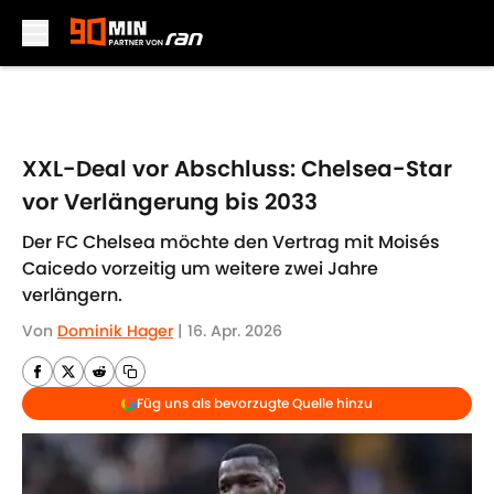
Skip to main content
XXL-Deal vor Abschluss: Chelsea-Star
vor Verlängerung bis 2033
Der FC Chelsea möchte den Vertrag mit Moisés
Caicedo vorzeitig um weitere zwei Jahre
verlängern.
Von
Dominik Hager
|
16. Apr. 2026
Füg uns als bevorzugte Quelle hinzu