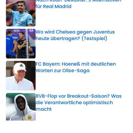
für Real Madrid
Published by on Invalid Date
Wo wird Chelsea gegen Juventus
heute übertragen? (Testspiel)
Published by on Invalid Date
FC Bayern: Hoeneß mit deutlichen
Worten zur Olise-Saga
Published by on Invalid Date
BVB-Flop vor Breakout-Saison? Was
die Verantwortliche optimistisch
macht
Published by on Invalid Date
5 related articles loaded