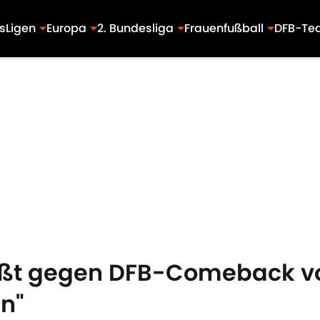
s
Ligen
Europa
2. Bundesliga
Frauenfußball
DFB-Te
eßt gegen DFB-Comeback vo
nn"