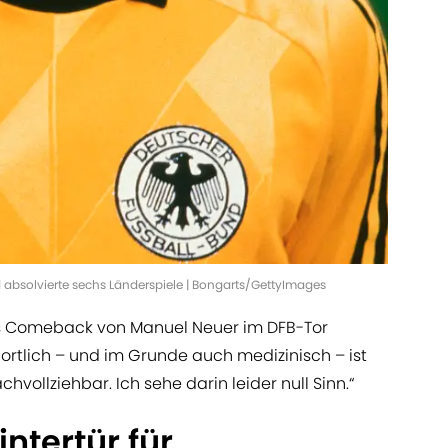
nd absolvierte sechs Länderspiele | Bongarts/GettyImages
 das Comeback von Manuel Neuer im DFB-Tor
ortlich – und im Grunde auch medizinisch – ist
vollziehbar. Ich sehe darin leider null Sinn.“
intertür für