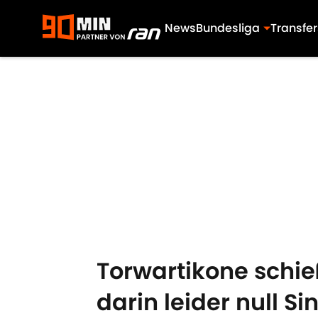
News
Bundesliga
Transfer
Skip to main content
Torwartikone schi
darin leider null Si