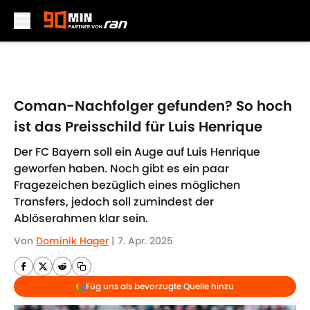
Skip to main content
Coman-Nachfolger gefunden? So hoch
ist das Preisschild für Luis Henrique
Der FC Bayern soll ein Auge auf Luis Henrique
geworfen haben. Noch gibt es ein paar
Fragezeichen bezüglich eines möglichen
Transfers, jedoch soll zumindest der
Ablöserahmen klar sein.
Von
Dominik Hager
|
7. Apr. 2025
Füg uns als bevorzugte Quelle hinzu