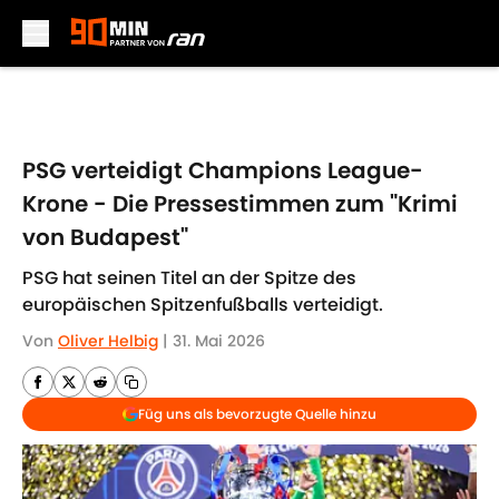
Skip to main content
PSG verteidigt Champions League-
Krone - Die Pressestimmen zum "Krimi
von Budapest"
PSG hat seinen Titel an der Spitze des
europäischen Spitzenfußballs verteidigt.
Von
Oliver Helbig
|
31. Mai 2026
Füg uns als bevorzugte Quelle hinzu