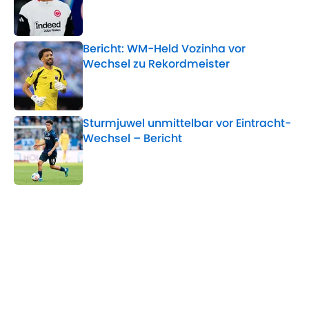
Published by on Invalid Date
Bericht: WM-Held Vozinha vor
Wechsel zu Rekordmeister
Published by on Invalid Date
Sturmjuwel unmittelbar vor Eintracht-
Wechsel – Bericht
Published by on Invalid Date
5 related articles loaded
Verwandte Themen
Eintracht Frankfurt
WM
Mario Götze
DFB-Team
90min de - World Cup