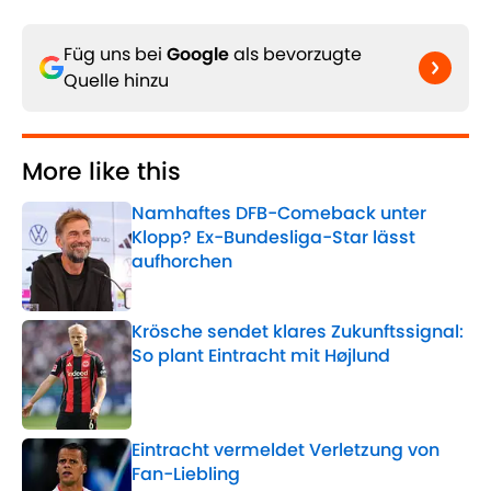
Füg uns bei
Google
als bevorzugte
Quelle hinzu
More like this
Namhaftes DFB-Comeback unter
Klopp? Ex-Bundesliga-Star lässt
aufhorchen
Published by on Invalid Date
Krösche sendet klares Zukunftssignal:
So plant Eintracht mit Højlund
Published by on Invalid Date
Eintracht vermeldet Verletzung von
Fan-Liebling