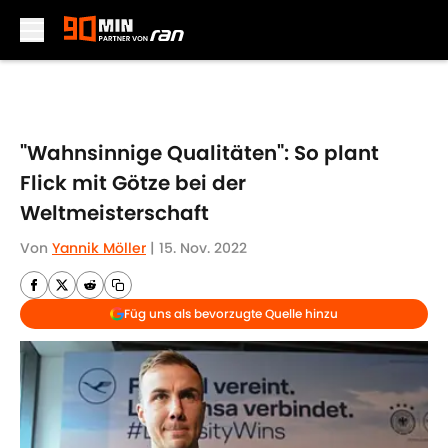
Skip to main content
"Wahnsinnige Qualitäten": So plant
Flick mit Götze bei der
Weltmeisterschaft
Von
Yannik Möller
|
15. Nov. 2022
Füg uns als bevorzugte Quelle hinzu