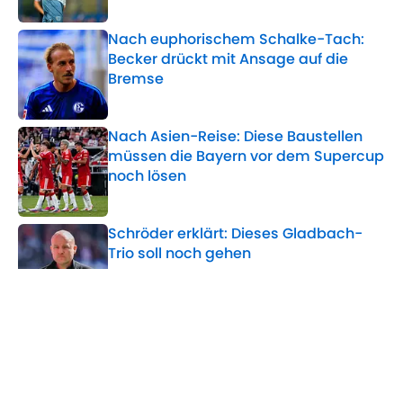
Nach euphorischem Schalke-Tach:
Becker drückt mit Ansage auf die
Bremse
Published by on Invalid Date
Nach Asien-Reise: Diese Baustellen
müssen die Bayern vor dem Supercup
noch lösen
Published by on Invalid Date
Schröder erklärt: Dieses Gladbach-
Trio soll noch gehen
Published by on Invalid Date
HSV-Verletzungsupdate nach Lille-
Test: So geht es Grønbaek,
Torunarigha und Omari
Published by on Invalid Date