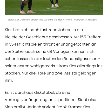
Bleibt der Daumen oben? Klos wackelt bei der Arminia | Pool/Getty Images
Klos hat sich nach fast zehn Jahren in die
Bielefelder Geschichte geschossen. Mit 155 Treffern
in 354 Pflichtspielen thront er unangefochten an
der Spitze, auch seine 68 Vorlagen können sich
sehen lassen. In der laufenden Bundesligasaison -
seiner ersten wohlgemerkt - kam Klos allerdings ins
Stocken. Nur drei Tore und zwei Assists gelangen
ihm.
Es ist durchaus diskutabel, ob eine
Vertragsverlängerung aus sportlicher Sicht also
Sinn ergibt. Jedoch spricht Frank Kramer Klos