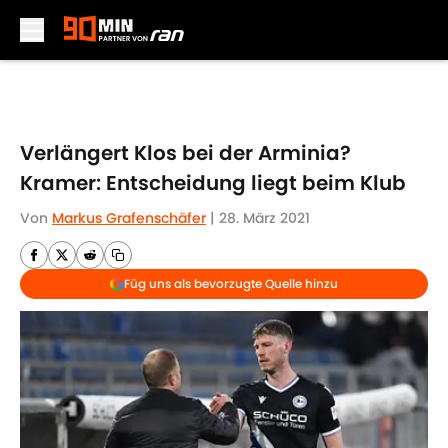
Skip to main content
Verlängert Klos bei der Arminia?
Kramer: Entscheidung liegt beim Klub
Von
Markus Grafenschäfer
|
28. März 2021
Füg uns als bevorzugte Quelle hinzu