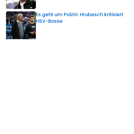
Published by on Invalid Date
Es geht um Polzin: Hrubesch kritisiert
HSV-Bosse
Published by on Invalid Date
5 related articles loaded
Verwandte Themen
Hamburger SV
Bundesliga
WM
Home
/
Hamburger SV