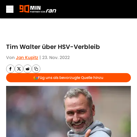
Skip to main content
Tim Walter über HSV-Verbleib
Von
Jan Kupitz
|
23. Nov. 2022
Füg uns als bevorzugte Quelle hinzu