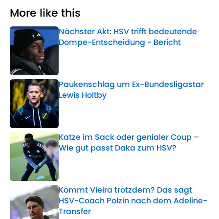
More like this
Nächster Akt: HSV trifft bedeutende
Dompe-Entscheidung - Bericht
Published by on Invalid Date
Paukenschlag um Ex-Bundesligastar
Lewis Holtby
Published by on Invalid Date
Katze im Sack oder genialer Coup –
Wie gut passt Daka zum HSV?
Published by on Invalid Date
Kommt Vieira trotzdem? Das sagt
HSV-Coach Polzin nach dem Adeline-
Transfer