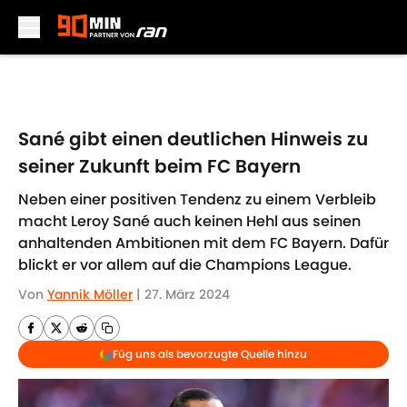
Skip to main content
Sané gibt einen deutlichen Hinweis zu
seiner Zukunft beim FC Bayern
Neben einer positiven Tendenz zu einem Verbleib
macht Leroy Sané auch keinen Hehl aus seinen
anhaltenden Ambitionen mit dem FC Bayern. Dafür
blickt er vor allem auf die Champions League.
Von
Yannik Möller
|
27. März 2024
Füg uns als bevorzugte Quelle hinzu