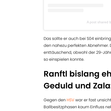
A post shared 
Das sollte er auch bei S04 einbrin
den nahezu perfekten Abnehmer. Do
enttäuschend, obwohl der 29-Jähri
so einspielen konnte.
Ranftl bislang e
Geduld und Zala
Gegen den
HSV
war er fast unsich
Ballbesitzphasen kaum Einfluss ne