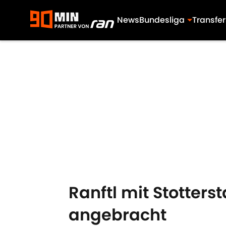
News
Bundesliga
Transfer
Skip to main content
Ranftl mit Stotters
angebracht