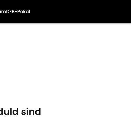
am
DFB-Pokal
duld sind