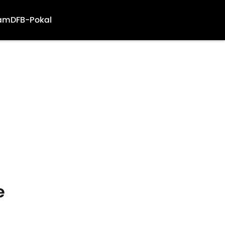
am
DFB-Pokal
e