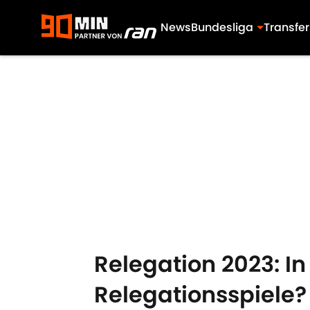
News
Bundesliga
Transfer
Skip to main content
Relegation 2023: In
Relegationsspiele?