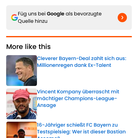
Füg uns bei
Google
als bevorzugte
Quelle hinzu
More like this
Cleverer Bayern-Deal zahlt sich aus:
Millionenregen dank Ex-Talent
Published by on Invalid Date
Vincent Kompany überrascht mit
mächtiger Champions-League-
Ansage
Published by on Invalid Date
16-Jähriger schießt FC Bayern zu
Testspielsieg: Wer ist dieser Bastian