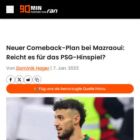
Skip to main content
Neuer Comeback-Plan bei Mazraoui:
Reicht es für das PSG-Hinspiel?
Von
Dominik Hager
|
7. Jan. 2023
Füg uns als bevorzugte Quelle hinzu