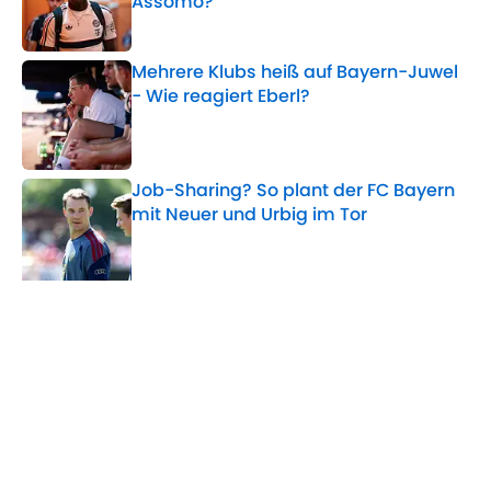
Assomo?
Published by on Invalid Date
Mehrere Klubs heiß auf Bayern-Juwel
- Wie reagiert Eberl?
Published by on Invalid Date
Job-Sharing? So plant der FC Bayern
mit Neuer und Urbig im Tor
Published by on Invalid Date
5 related articles loaded
Verwandte Themen
Champions League
WM
Manuel Neuer