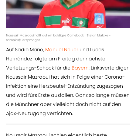
Noussair Mazraoui hofft auf ein baldiges Comeback | Stefan Matzke -
sampics/GettyImages
Auf Sadio Mané,
Manuel Neuer
und Lucas
Hernández folgte am Freitag der nächste
Verletzungs-Schock für die
Bayern
: Linksverteidiger
Noussair Mazraoui hat sich in Folge einer Corona-
Infektion eine Herzbeutel-Entzündung zugezogen
und wird fürs Erste ausfallen. Ganz so lange müssen
die Münchner aber vielleicht doch nicht auf den
Ajax-Neuzugang verzichten.
Noussair Mazraoui schien eigentlich beste