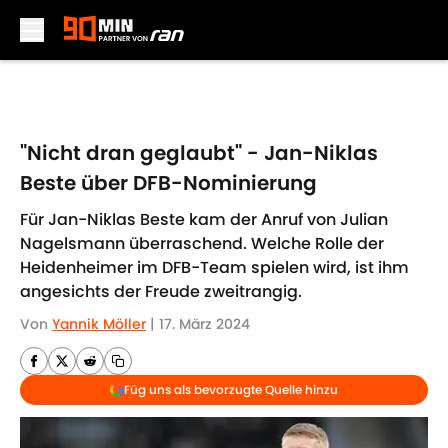
Skip to main content
"Nicht dran geglaubt" - Jan-Niklas
Beste über DFB-Nominierung
Für Jan-Niklas Beste kam der Anruf von Julian
Nagelsmann überraschend. Welche Rolle der
Heidenheimer im DFB-Team spielen wird, ist ihm
angesichts der Freude zweitrangig.
Von
Yannik Möller
|
17. März 2024
Füg uns als bevorzugte Quelle hinzu