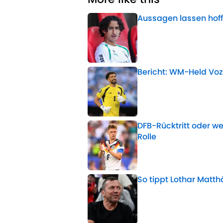
Aussagen lassen hof
Published by on Invalid 
Bericht: WM-Held Voz
Published by on Invalid 
DFB-Rücktritt oder 
Rolle
Published by on Invalid 
So tippt Lothar Matt
Published by on Invalid 