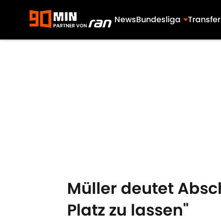
News
Bundesliga
Transfer
Skip to main content
Müller deutet Absc
Platz zu lassen"