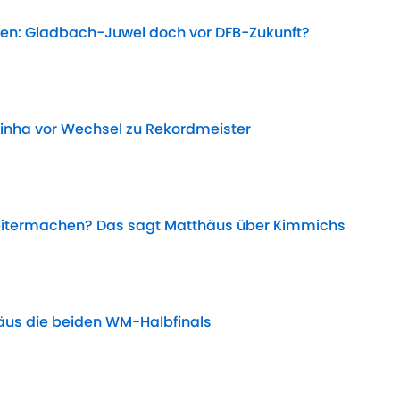
fen: Gladbach-Juwel doch vor DFB-Zukunft?
Date
inha vor Wechsel zu Rekordmeister
Date
weitermachen? Das sagt Matthäus über Kimmichs
Date
häus die beiden WM-Halbfinals
Date