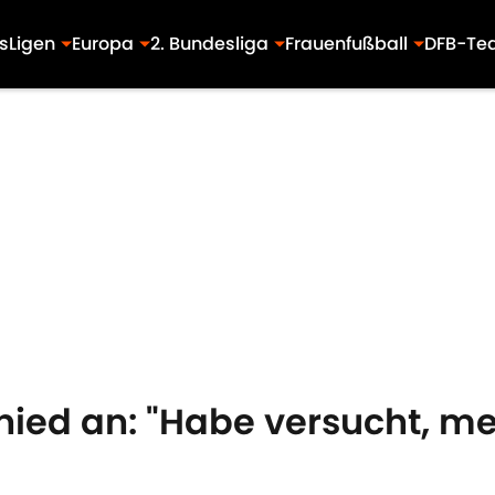
s
Ligen
Europa
2. Bundesliga
Frauenfußball
DFB-Te
hied an: "Habe versucht, m