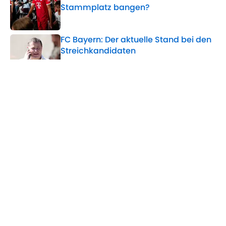
Stammplatz bangen?
Published by on Invalid Date
FC Bayern: Der aktuelle Stand bei den
Streichkandidaten
Published by on Invalid Date
Kane-Abflug möglich? Prominenter
Saudi-Klub möchte offenbar ernst
machen
Published by on Invalid Date
5 related articles loaded
Home
/
Bayern München