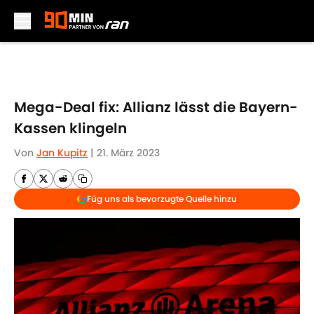
Skip to main content
Mega-Deal fix: Allianz lässt die Bayern-
Kassen klingeln
Von
Jan Kupitz
|
21. März 2023
Füg uns als bevorzugte Quelle hinzu