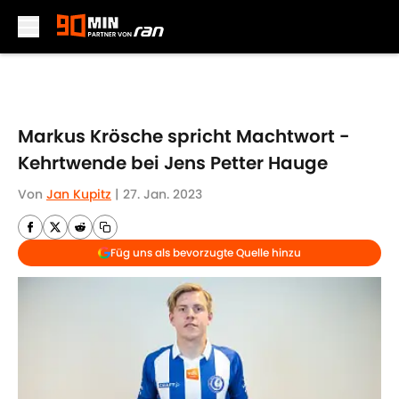
Skip to main content
Markus Krösche spricht Machtwort -
Kehrtwende bei Jens Petter Hauge
Von
Jan Kupitz
|
27. Jan. 2023
Füg uns als bevorzugte Quelle hinzu