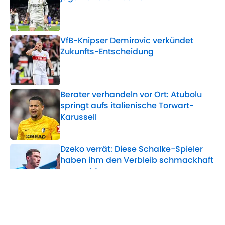
Published by on Invalid Date
VfB-Knipser Demirovic verkündet
Zukunfts-Entscheidung
Published by on Invalid Date
Berater verhandeln vor Ort: Atubolu
springt aufs italienische Torwart-
Karussell
Published by on Invalid Date
Dzeko verrät: Diese Schalke-Spieler
haben ihm den Verbleib schmackhaft
gemacht
Published by on Invalid Date
Nach Krankheitsschock: So lange
plant Leverkusen ohne Eichhorn
Published by on Invalid Date