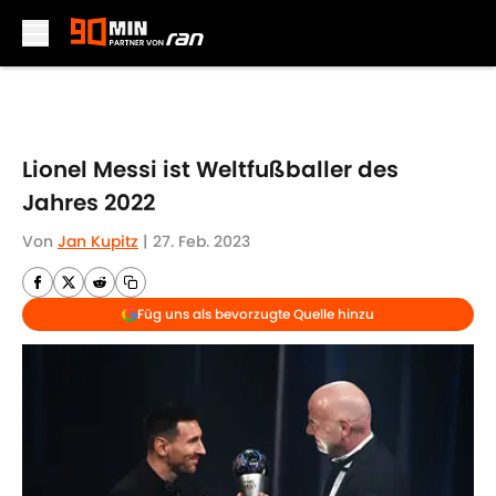
Skip to main content
Lionel Messi ist Weltfußballer des
Jahres 2022
Von
Jan Kupitz
|
27. Feb. 2023
Füg uns als bevorzugte Quelle hinzu