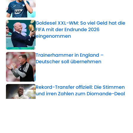
Published by on Invalid Date
Goldesel XXL-WM: So viel Geld hat die
FIFA mit der Endrunde 2026
eingenommen
Published by on Invalid Date
Trainerhammer in England –
Deutscher soll übernehmen
Published by on Invalid Date
Rekord-Transfer offiziell: Die Stimmen
und irren Zahlen zum Diomande-Deal
Published by on Invalid Date
Die Saga hat ein Ende: Zukunft von
Vinicius Jr. entschieden
Published by on Invalid Date