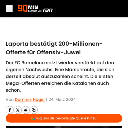
Skip to main content
Laporta bestätigt 200-Millionen-
Offerte für Offensiv-Juwel
Der FC Barcelona setzt wieder verstärkt auf den
eigenen Nachwuchs. Eine Marschroute, die sich
derzeit absolut auszuzahlen scheint. Die ersten
Mega-Offerten erreichen die Katalanen auch
schon.
Von
Dominik Hager
|
24. März 2024
Füg uns als bevorzugte Quelle hinzu