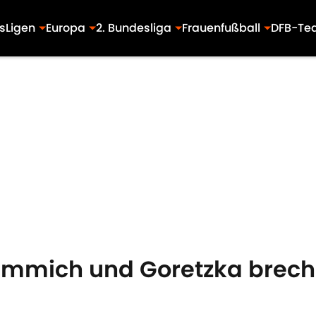
s
Ligen
Europa
2. Bundesliga
Frauenfußball
DFB-Te
immich und Goretzka breche