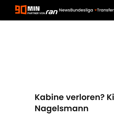
News
Bundesliga
Transfer
Skip to main content
Kabine verloren? K
Nagelsmann