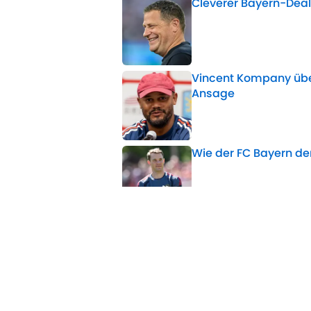
Cleverer Bayern-Deal 
Published by on Invalid 
Vincent Kompany üb
Ansage
Published by on Invalid 
Wie der FC Bayern d
Published by on Invalid 
Palhinha-Poker vor n
Published by on Invalid 
Neustart unter Klopp: