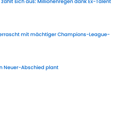
zahlt sich aus: Millionenregen dank Ex-Talent
Date
errascht mit mächtiger Champions-League-
Date
en Neuer-Abschied plant
Date
euer Wende? Bayern testet gegen Interessenten
Date
 DFB-Star findet deutliche Worte