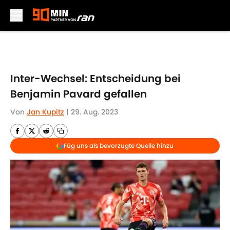
Skip to main content
Inter-Wechsel: Entscheidung bei
Benjamin Pavard gefallen
Von
Jan Kupitz
|
29. Aug. 2023
Füg uns als bevorzugte Quelle hinzu