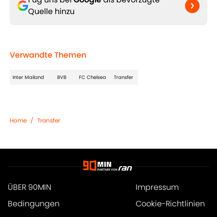
Quelle hinzu
Verwandte Themen
Inter Mailand
BVB
FC Chelsea
Transfer
Home
/
Transfer
ÜBER 90MIN
Impressum
Bedingungen
Cookie-Richtlinien