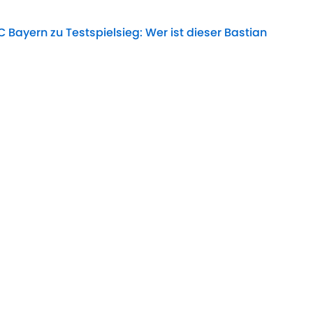
C Bayern zu Testspielsieg: Wer ist dieser Bastian
Date
kommt: Überraschender Stürmer-Plan des FC
Date
t der FC Bayern mit Neuer und Urbig im Tor
Date
hin verschlägt es Jadon Sancho?
Date