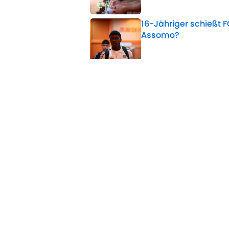
16-Jähriger schießt F
Assomo?
Published by on Invalid 
Falls Alvarez nicht 
Barcelona
Published by on Invalid 
Job-Sharing? So plan
Published by on Invalid 
Free Agent Stars: Wo
Published by on Invalid 