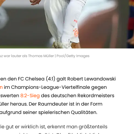
uz war lauter als Thomas Müller | Pool/Getty Images
en den FC Chelsea (4:1) galt Robert Lewandowski
rn
im Champions-League-Viertelfinale gegen
nswerten
8:2-Sieg
des deutschen Rekordmeisters
ler heraus. Der Raumdeuter ist in der Form
aufgrund seiner spielerischen Qualitäten.
ie gut er wirklich ist, erkennt man größtenteils