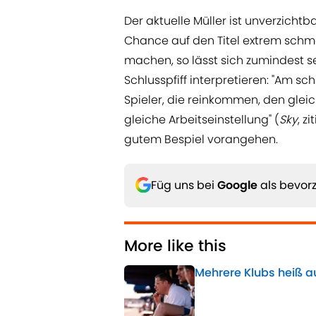
Der aktuelle Müller ist unverzichtba
Chance auf den Titel extrem schmä
machen, so lässt sich zumindest s
Schlusspfiff interpretieren: "Am sc
Spieler, die reinkommen, den glei
gleiche Arbeitseinstellung" (
Sky
, zi
gutem Bespiel vorangehen.
Füg uns bei
Google
als bevorz
More like this
Mehrere Klubs heiß au
Published by on Invalid 