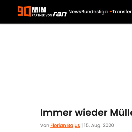
News
Bundesliga
Transfer
Skip to main content
Immer wieder Mülle
Von
Florian Bajus
|
15. Aug. 2020