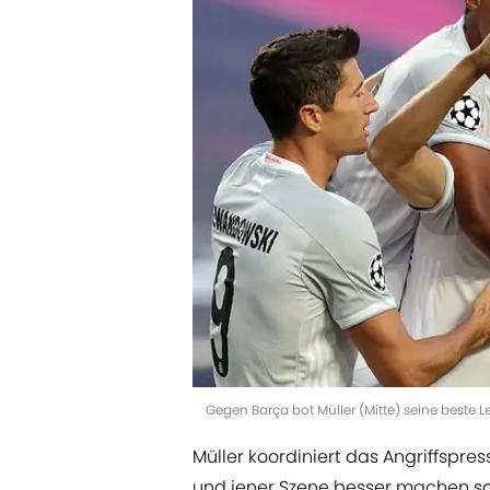
Gegen Barça bot Müller (Mitte) seine beste 
Müller koordiniert das Angriffspress
und jener Szene besser machen soll