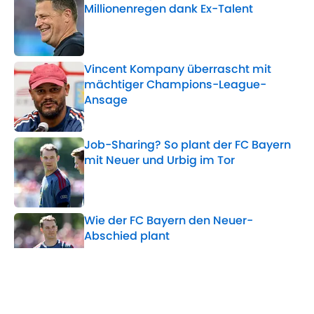
Millionenregen dank Ex-Talent
Published by on Invalid Date
Vincent Kompany überrascht mit
mächtiger Champions-League-
Ansage
Published by on Invalid Date
Job-Sharing? So plant der FC Bayern
mit Neuer und Urbig im Tor
Published by on Invalid Date
Wie der FC Bayern den Neuer-
Abschied plant
Published by on Invalid Date
Palhinha-Poker vor neuer Wende?
Bayern testet gegen Interessenten