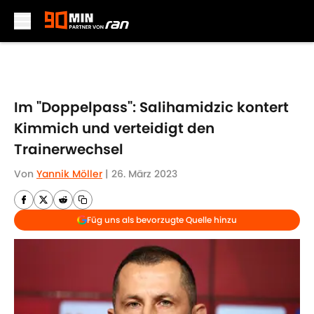
Skip to main content
Im "Doppelpass": Salihamidzic kontert
Kimmich und verteidigt den
Trainerwechsel
Von
Yannik Möller
|
26. März 2023
Füg uns als bevorzugte Quelle hinzu