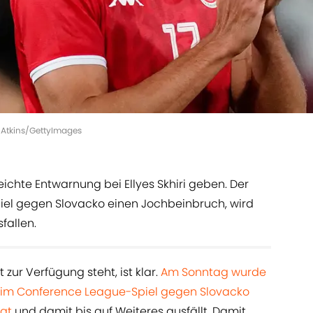
rc Atkins/GettyImages
eichte Entwarnung bei Ellyes Skhiri geben. Der
piel gegen Slovacko einen Jochbeinbruch, wird
fallen.
 zur Verfügung steht, ist klar.
Am Sonntag wurde
e im Conference League-Spiel gegen Slovacko
at
und damit bis auf Weiteres ausfällt. Damit