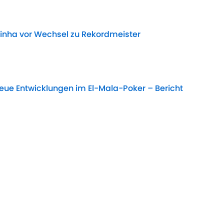
inha vor Wechsel zu Rekordmeister
Date
ue Entwicklungen im El-Mala-Poker – Bericht
Date
eiteren WM-Fahrer an Bord
Date
fehlen im Trainingslager – Skhiri freigestellt
Date