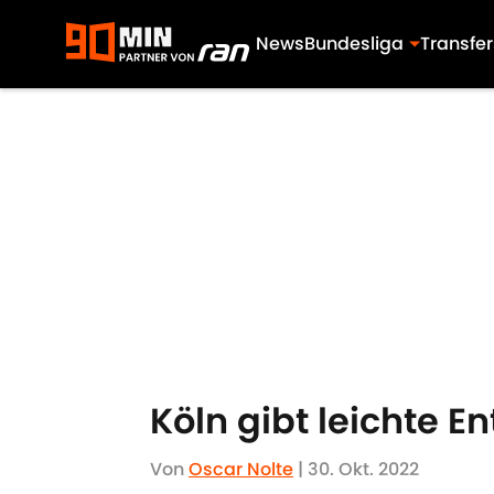
News
Bundesliga
Transfer
Skip to main content
Köln gibt leichte E
Von
Oscar Nolte
|
30. Okt. 2022