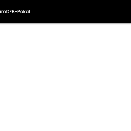
am
DFB-Pokal