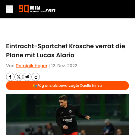
Skip to main content
Eintracht-Sportchef Krösche verrät die
Pläne mit Lucas Alario
Von
Dominik Hager
|
12. Dez. 2022
Füg uns als bevorzugte Quelle hinzu