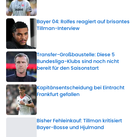
Published by on Invalid Date
Bayer 04: Rolfes reagiert auf brisantes
Tillman-Interview
Published by on Invalid Date
Transfer-Großbaustelle: Diese 5
Bundesliga-Klubs sind noch nicht
bereit für den Saisonstart
Published by on Invalid Date
Kapitänsentscheidung bei Eintracht
Frankfurt gefallen
Published by on Invalid Date
Bisher Fehleinkauf: Tillman kritisiert
Bayer-Bosse und Hjulmand
Published by on Invalid Date