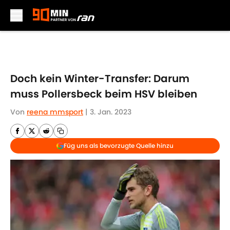
Skip to main content
Doch kein Winter-Transfer: Darum
muss Pollersbeck beim HSV bleiben
Von
reena mmsport
|
3. Jan. 2023
Füg uns als bevorzugte Quelle hinzu