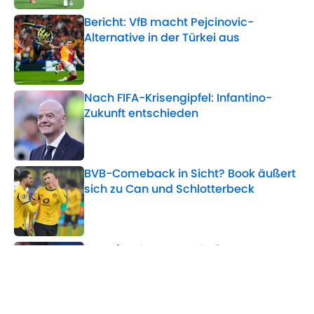
Bericht: VfB macht Pejcinovic-
Alternative in der Türkei aus
Published by on Invalid Date
Nach FIFA-Krisengipfel: Infantino-
Zukunft entschieden
Published by on Invalid Date
BVB-Comeback in Sicht? Book äußert
sich zu Can und Schlotterbeck
Published by on Invalid Date
Transfer-Causa am Ende:
Entscheidung um Asllani-Zukunft
gefallen
Published by on Invalid Date