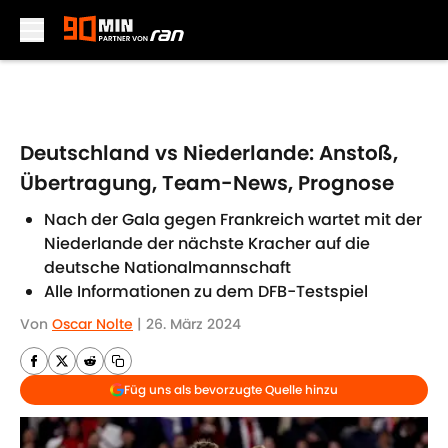
Skip to main content
Deutschland vs Niederlande: Anstoß,
Übertragung, Team-News, Prognose
Nach der Gala gegen Frankreich wartet mit der
Niederlande der nächste Kracher auf die
deutsche Nationalmannschaft
Alle Informationen zu dem DFB-Testspiel
Von
Oscar Nolte
|
26. März 2024
Füg uns als bevorzugte Quelle hinzu